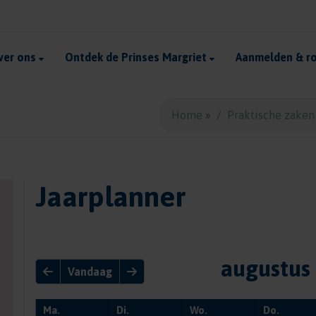
ver ons
Ontdek de Prinses Margriet
Aanmelden & ro
Home
»
Praktische zaken
Jaarplanner
augustus
Vandaag
Ma.
Di.
Wo.
Do.