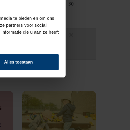
28
29
30
 media te bieden en om ons
ze partners voor social
nformatie die u aan ze heeft
04
05
06
Alles toestaan