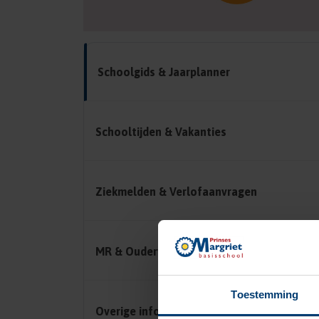
Schoolgids & Jaarplanner
Schooltijden & Vakanties
Ziekmelden & Verlofaanvragen
MR & Oudervereniging
Toestemming
Overige informatie