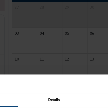
27
28
29
30
03
04
05
06
10
11
12
13
17
18
19
20
Details