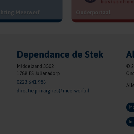
chting Meerwerf
Ouderportaal
Dependance de Stek
A
Middelzand 3502
© 2
1788 ES Julianadorp
Ond
0223 641 986
All
directie.prmargriet@meerwerf.nl
Me
In