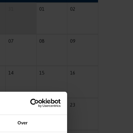
31
01
02
07
08
09
14
15
16
21
22
23
Over