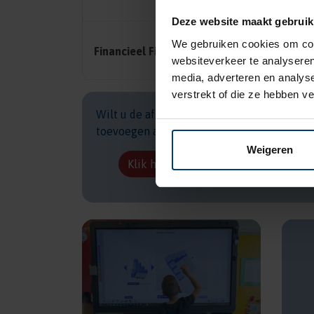
Deze website maakt gebruik
We gebruiken cookies om cont
Financieel Fit
websiteverkeer te analyseren
media, adverteren en analys
verstrekt of die ze hebben v
Wilt u de afspraken uit de jaarplanner
toevoegen aan uw eigen digitale agenda?
Weigeren
Klik hier voor meer informatie